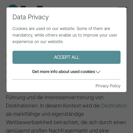
Data Privacy
Cookies are used on our website. Some of them are
Destinationsmanagement
mandatory, while others enable us to improve your user
experience on our website.
Management versteht sich als Gestalten, Lenken
ACCEPT ALL
und Entwickeln von zweckorientierten sozialen
Get more info about used cookies
Systemen (Managementfunktionen).
Destinationsmanagement umfasst die Planung, die
Privacy Policy
Angebotsgestaltung, das Marketing, die strategische
Führung und die Interessenvertretung von
Destinationen. In diesem Kontext wird die
Destination
als marktfähige und eigenständige
Wettbewerbseinheit betrachtet, die sich durch einen
genügend großen Nachfragermarkt und eine