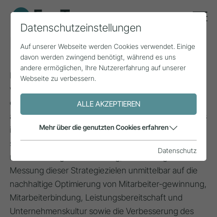
Datenschutzeinstellungen
Employer Branding
Auf unserer Webseite werden Cookies verwendet. Einige
davon werden zwingend benötigt, während es uns
andere ermöglichen, Ihre Nutzererfahrung auf unserer
Employer Branding ist die identitätsbasierte, intern
Webseite zu verbessern.
wie extern wirksameEntwicklung und Positionierung
eines Unternehmens als glaubwürdigerund
ALLE AKZEPTIEREN
attraktiver Arbeitgeber. Kern des Employer Brandings
Mehr über die genutzten Cookies erfahren
ist immer einedie Unternehmensmarke
spezifizierende oder adaptierende Arbeitgeber-
Datenschutz
markenstrategie. Entwicklung, Umsetzung und
Messung dieser Strategiezielen unmittelbar auf die
nachhaltige Optimierung von Mitarbeiter-gewinnung,
Mitarbeiterbindung, Leistungsbereitschaft und
Unternehmenskultur sowie die Verbesserung des