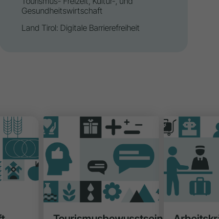
Tourismus- Freizeit, Kultur-, und
Gesundheitswirtschaft
Land Tirol: Digitale Barrierefreiheit
t
Tourismusbewusstsein
Arbeitskr