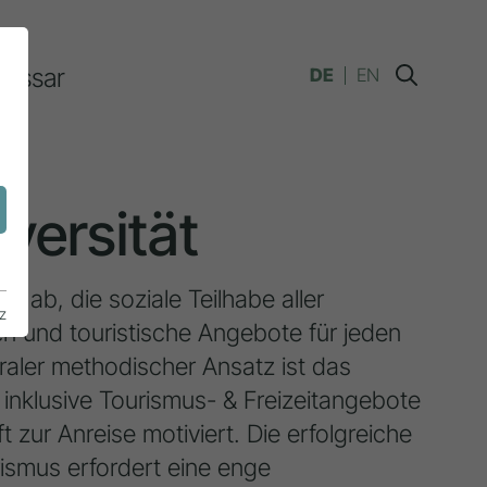
lossar
DE
EN
n
iversität
f ab, die soziale Teilhabe aller
z
 und touristische Angebote für jeden
raler methodischer Ansatz ist das
h inklusive Tourismus- & Freizeitangebote
 zur Anreise motiviert. Die erfolgreiche
ismus erfordert eine enge