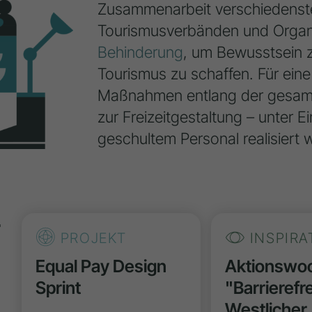
Zusammenarbeit verschiedenster
Tourismusverbänden und Organ
Behinderung
, um Bewusstsein z
Tourismus zu schaffen. Für eine
Maßnahmen entlang der gesamte
zur Freizeitgestaltung – unter
geschultem Personal realisiert 
r
PROJEKT
INSPIRA
d
Equal Pay Design
Aktionswo
Sprint
"Barrierefr
n
Westlicher