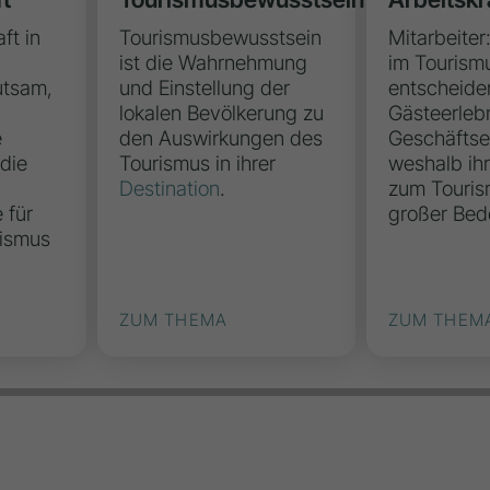
ft in
Tourismusbewusstsein
Mitarbeiter
ist die Wahrnehmung
im Tourism
utsam,
und Einstellung der
entscheide
lokalen Bevölkerung zu
Gästeerleb
e
den Auswirkungen des
Geschäftse
 die
Tourismus in ihrer
weshalb ih
Destination
.
zum Touris
 für
großer Bede
rismus
ZUM THEMA
ZUM THEM