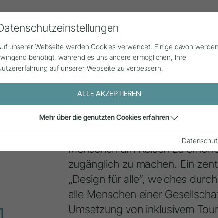
Datenschutzeinstellungen
Alle Beiträge
Statistik
Über uns
G
Auf unserer Webseite werden Cookies verwendet. Einige davon werde
zwingend benötigt, während es uns andere ermöglichen, Ihre
Nutzererfahrung auf unserer Webseite zu verbessern.
ALLE AKZEPTIEREN
Inklusion & D
Mehr über die genutzten Cookies erfahren
Inklusion
im Tourismus zielt darau
Datenschut
Menschen am Reisen zu erhöhen
zugänglich zu machen. Ein zent
„Design für alle“, welches durc
alle Menschen einer Gesellschaft
Umsetzung von inklusivem Tour