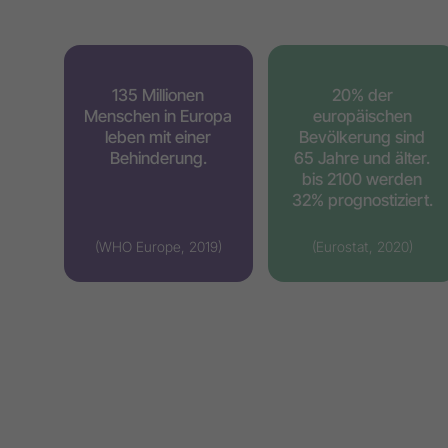
135 Millionen
20% der
Menschen in Europa
europäischen
leben mit einer
Bevölkerung sind
Behinderung.
65 Jahre und älter.
bis 2100 werden
32% prognostiziert.
(WHO Europe, 2019)
(Eurostat, 2020)