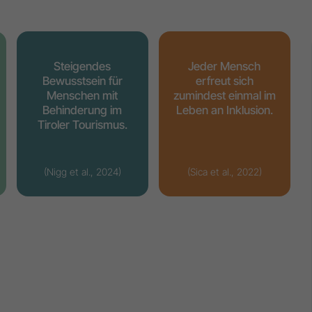
Steigendes
Jeder Mensch
Bewusstsein für
erfreut sich
Menschen mit
zumindest einmal im
Behinderung im
Leben an Inklusion.
Tiroler Tourismus.
(Nigg et al., 2024)
(Sica et al., 2022)