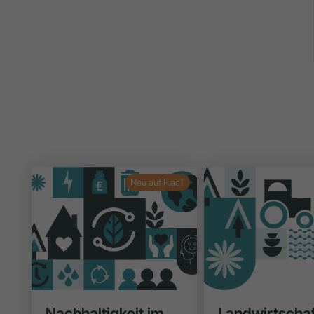
Neu auf F.acT
Nachhaltigkeit im
Landwirtschaf