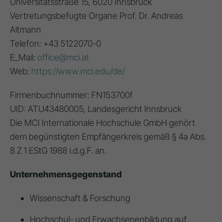
Universitätsstraße 15, 6020 Innsbruck
Vertretungsbefugte Organe Prof. Dr. Andreas
Altmann
Telefon: +43 5122070-0
E_Mail:
office@mci.at
Web:
https://www.mci.edu/de/
Firmenbuchnummer: FN153700f
UID: ATU43480005, Landesgericht Innsbruck
Die MCI Internationale Hochschule GmbH gehört
dem begünstigten Empfängerkreis gemäß § 4a Abs.
8 Z 1 EStG 1988 i.d.g.F. an.
Unternehmensgegenstand
Wissenschaft & Forschung
Hochschul- und Erwachsenenbildung auf