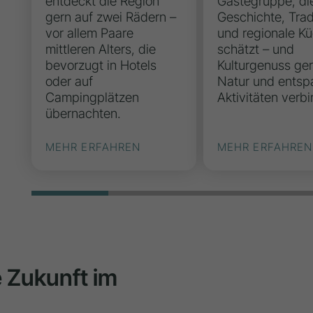
entdeckt die Region
Gästegruppe, di
gern auf zwei Rädern –
Geschichte, Trad
vor allem Paare
und regionale K
mittleren Alters, die
schätzt – und
bevorzugt in Hotels
Kulturgenuss ger
oder auf
Natur und entsp
Campingplätzen
Aktivitäten verbi
übernachten.
MEHR ERFAHREN
MEHR ERFAHREN
ie Zukunft im