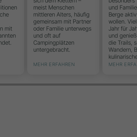
e
sich dem Klettern –
besonders 
itionen
meist Menschen
und Familie
üche
mittleren Alters, häufig
Berge aktiv
gemeinsam mit Partner
wollen. Vie
n mit
oder Familie unterwegs
Jahr für Ja
annten
und oft auf
und genieß
ndet.
Campingplätzen
die Trails,
untergebracht.
Wandern, 
kulinarisch
MEHR ERFAHREN
MEHR ERF