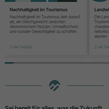
Nachhaltigkeit im Tourismus
Landwi
Nachhaltigkeit im Tourismus zielt darauf
Die Land
ab, ein Gleichgewicht zwischen
Tourism
ökonomischem Nutzen, Umweltschutz
charakte
und sozialer Gerechtigkeit zu schaffen.
historis
alpinen 
ZUM THEMA
ZUM T
Sei bereit für alles, was die Zukunft