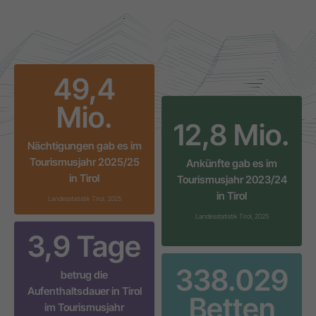
49,6
Mio.
12,8
Mio.
Nächtigungen gab es im
Tourismusjahr 2025/25
Ankünfte gab es im
in Tirol
Tourismusjahr 2023/24
in Tirol
Landesstatistik Tirol, 2025
Landesstatistik Tirol, 2025
3,9
Tage
338.038
betrug die
Aufenthaltsdauer in Tirol
Betten
im Tourismusjahr