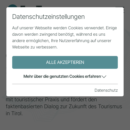
Datenschutzeinstellungen
Auf unserer Webseite werden Cookies verwendet. Einige
davon werden zwingend benötigt, während es uns
Mehr Weitsicht
andere ermöglichen, Ihre Nutzererfahrung auf unserer
Webseite zu verbessern.
durch Daten
ALLE AKZEPTIEREN
Zentrum für Tourismus,
Mehr über die genutzten Cookies erfahren
Forschung & Medien
Datenschutz
F.acT verbindet wissenschaftliche Erkenntnisse
mit touristischer Praxis und fördert den
faktenbasierten Dialog zur Zukunft des Tourismus
in Tirol.