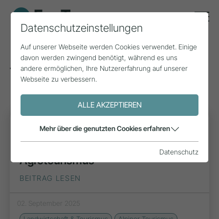
Datenschutzeinstellungen
Auf unserer Webseite werden Cookies verwendet. Einige
davon werden zwingend benötigt, während es uns
andere ermöglichen, Ihre Nutzererfahrung auf unserer
Tags zum Thema: Ökonomik
(4)
Webseite zu verbessern.
ALLE AKZEPTIEREN
PROJEKT
Mehr über die genutzten Cookies erfahren
Ökotourismus im Vergleich zu
Datenschutz
Agrotourismus
BEITRAG LESEN
02. September 2025
Landwirtschaft & Tourismus
Alpiner Tourismus