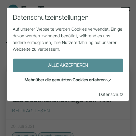
Datenschutzeinstellungen
Auf unserer Webseite werden Cookies verwendet. Einige
davon werden zwingend benötigt, während es uns
andere ermöglichen, Ihre Nutzererfahrung auf unserer
Tags zum Thema: MCI
(2)
Webseite zu verbessern.
ALLE AKZEPTIEREN
FORSCHUNG
Mehr über die genutzten Cookies erfahren
Der Einfluss von Social Media auf
Datenschutz
das Destinationsimage von Tirol
BEITRAG LESEN
20. Juli 2021
Innovation
Abschlussarbeit