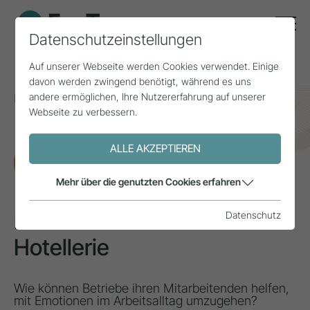
Datenschutzeinstellungen
Auf unserer Webseite werden Cookies verwendet. Einige
davon werden zwingend benötigt, während es uns
andere ermöglichen, Ihre Nutzererfahrung auf unserer
Home
Themen
Arbeitskräfte
Webseite zu verbessern.
Emotionale Arbeit in der Hotellerie
ALLE AKZEPTIEREN
FORSCHUNG
Mehr über die genutzten Cookies erfahren
Emotionale Arbeit in der
Datenschutz
Hotellerie
Wie können Betriebe ihren Mitarbeitenden helfen,
mit Emotionen im Arbeitsalltag umzugehen?