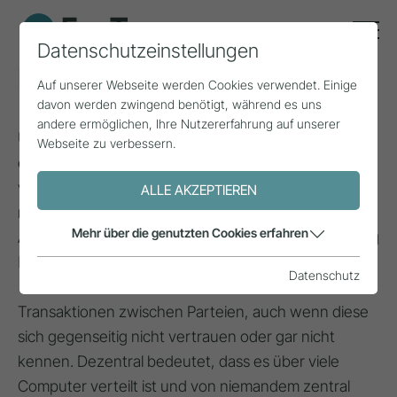
Datenschutzeinstellungen
Blockchain
Auf unserer Webseite werden Cookies verwendet. Einige
davon werden zwingend benötigt, während es uns
andere ermöglichen, Ihre Nutzererfahrung auf unserer
Unter Blockchain wird eine kontinuierlich
Webseite zu verbessern.
erweiterbare Liste von Datensätzen („Blöcken“)
verstanden, die mittels kryptographischer Verfahren
ALLE AKZEPTIEREN
miteinander verbunden sind. Eine der ersten
Mehr über die genutzten Cookies erfahren
Anwendungen von Blockchain ist die Kryptowährung
Bitcoin
.
Datenschutz
Die Blockchain ist ein dezentrales Protokoll für
Transaktionen zwischen Parteien, auch wenn diese
sich gegenseitig nicht vertrauen oder gar nicht
kennen. Dezentral bedeutet, dass es über viele
Computer verteilt ist und von niemandem zentral