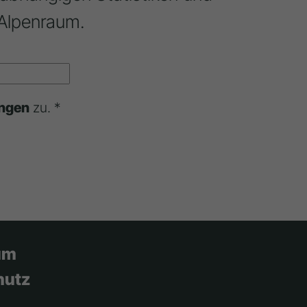
Alpenraum.
ngen
zu. *
um
hutz