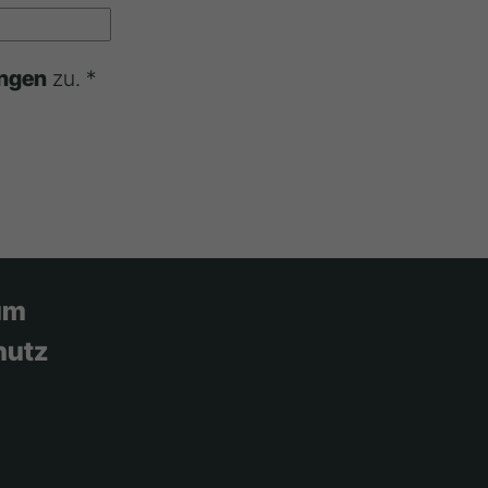
ngen
zu. *
um
hutz