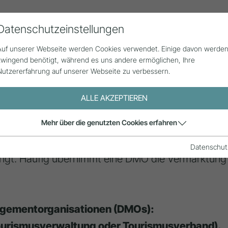
Datenschutzeinstellungen
Alle Beiträge
Statistik
Über uns
G
Auf unserer Webseite werden Cookies verwendet. Einige davon werde
zwingend benötigt, während es uns andere ermöglichen, Ihre
Nutzererfahrung auf unserer Webseite zu verbessern.
gementorganisation
ALLE AKZEPTIEREN
Mehr über die genutzten Cookies erfahren
n Destinationen unterscheiden (s.
Destination
), w
ch-rechtliche oder eine privatrechtliche Organisati
Datenschut
gt. Häufig übernimmt eine DMO die Vermarktung d
nagementorganisationen (DMOs):
Tourismusverwaltung oder Tourismusverband).