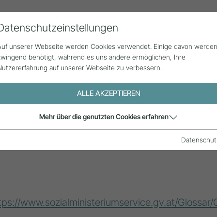
Datenschutzeinstellungen
Alle Beiträge
Statistik
Über uns
G
Auf unserer Webseite werden Cookies verwendet. Einige davon werde
zwingend benötigt, während es uns andere ermöglichen, Ihre
Nutzererfahrung auf unserer Webseite zu verbessern.
ALLE AKZEPTIEREN
Mehr über die genutzten Cookies erfahren
n eine Person aufgrund einer Behinderung in einer
minierungsschutz gilt hier unter folgenden Voraus
Datenschut
tps://www.sozialministeriumservice.gv.at/Glossar/