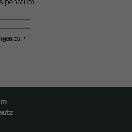
Alpenraum.
ngen
zu. *
um
hutz