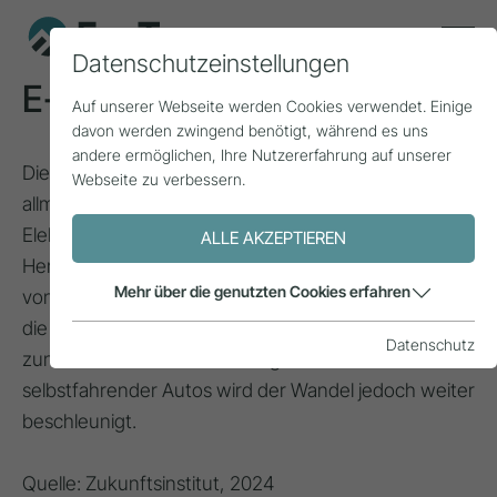
Datenschutzeinstellungen
E-Mobility
Auf unserer Webseite werden Cookies verwendet. Einige
davon werden zwingend benötigt, während es uns
andere ermöglichen, Ihre Nutzererfahrung auf unserer
Die Evolution der Mobilität wird insbesondere am
Webseite zu verbessern.
allmählichen Durchbruch bei der Verbreitung von
Elektrofahrzeugen sichtbar. Die größte
ALLE AKZEPTIEREN
Herausforderung stellt immer noch die Reichweite
Mehr über die genutzten Cookies erfahren
von Batterien und das Lademanagement dar. Durch
die
Digitalisierung
der Verkehrssysteme und die
Datenschutz
zunehmende Automatisierung der Mobilität in Form
selbstfahrender Autos wird der Wandel jedoch weiter
beschleunigt.
Quelle: Zukunftsinstitut, 2024