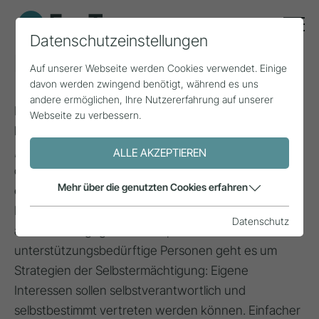
Datenschutzeinstellungen
Empowerment
Auf unserer Webseite werden Cookies verwendet. Einige
davon werden zwingend benötigt, während es uns
andere ermöglichen, Ihre Nutzererfahrung auf unserer
Das aus dem Englischen übernommene Wort
Webseite zu verbessern.
bedeutet „Ermächtigung“, es wird auch als
„Handlungsfähigkeit“ übersetzt. Empowerment zielt
ALLE AKZEPTIEREN
darauf ab, Menschen oder Gemeinschaften zu
Mehr über die genutzten Cookies erfahren
ermöglichen, vorhandene Fähigkeiten und
Ressourcen auszuschöpfen. Das Konzept stammt
Datenschutz
aus der Pädagogik. Anstelle professioneller Hilfe für
unterstützungsbedürftige Personen geht es um
Strategien der Selbstermächtigung: Eigene
Interessen sollen selbstverantwortlich und
selbstbestimmt vertreten werden können. Einfacher