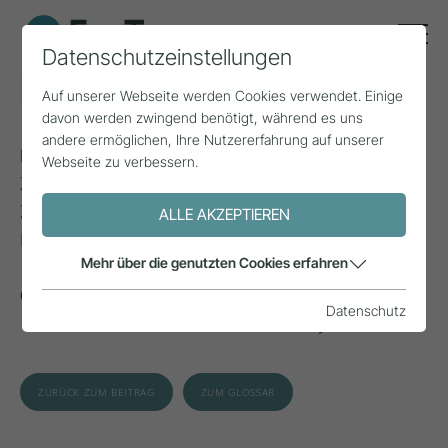
Datenschutzeinstellungen
Reisehäufigkeit
Auf unserer Webseite werden Cookies verwendet. Einige
davon werden zwingend benötigt, während es uns
andere ermöglichen, Ihre Nutzererfahrung auf unserer
Entspricht der Zahl der Reisen, die ein Reisender pro
Webseite zu verbessern.
Zeiteinheit (in der Regel ein Jahr) unternimmt. Die
Zahl der Reisen geht auch in die Berechnung der
ALLE AKZEPTIEREN
Bruttoreiseintensität
.
Mehr über die genutzten Cookies erfahren
Quelle: Fuchs, W. (2021).
Tourismus, Hotellerie und
Datenschutz
Gastronomie von A bis Z
. Walter de Gruyter.
ZURÜCK ZUM BEITRAG
ZUM GLOSSAR