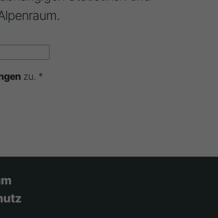
Alpenraum.
ngen
zu. *
um
hutz