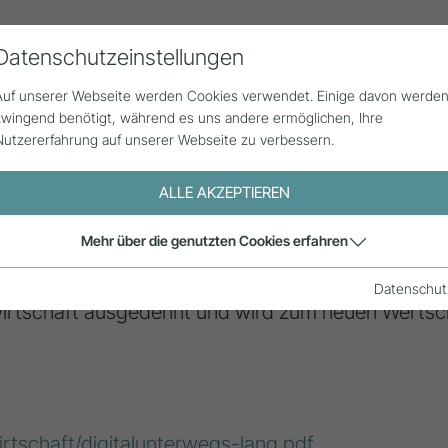
Datenschutzeinstellungen
Alle Beiträge
Statistik
Über uns
G
Auf unserer Webseite werden Cookies verwendet. Einige davon werde
zwingend benötigt, während es uns andere ermöglichen, Ihre
Nutzererfahrung auf unserer Webseite zu verbessern.
ALLE AKZEPTIEREN
Mehr über die genutzten Cookies erfahren
my genannt, ist ein neues Leitmotiv vieler Konsu
ten wollen Dinge nichtmehr unbedingt besitzen, s
Datenschut
r Wirtschaft ausgedehnt und wird zum neuen Wert
irtschaft/digitalunterwegs-lang.pdf