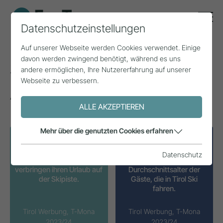
Datenschutzeinstellungen
Auf unserer Webseite werden Cookies verwendet. Einige
davon werden zwingend benötigt, während es uns
Skifahren
andere ermöglichen, Ihre Nutzererfahrung auf unserer
Webseite zu verbessern.
Aktivitäten im Tirol-Urlaub
ALLE AKZEPTIEREN
Mehr über die genutzten Cookies erfahren
81 %
49,4 Jahre
Datenschutz
der Tiroler Wintergäste
beträgt das
verbringen ihren Urlaub auf
Durchschnittsalter der
der Skipiste.
Gäste, die in Tirol Ski
fahren.
Tirol Werbung, T-Mona
Tirol Werbung, T-Mona
2023/24
2023/24