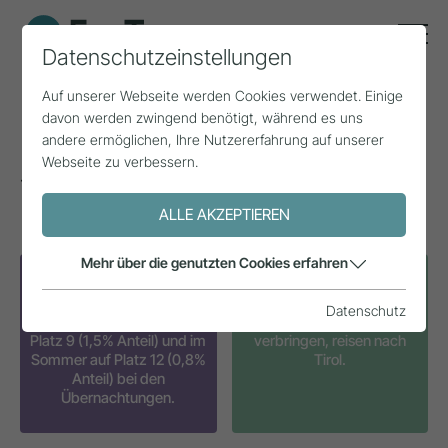
Datenschutzeinstellungen
Auf unserer Webseite werden Cookies verwendet. Einige
davon werden zwingend benötigt, während es uns
Dänemark
andere ermöglichen, Ihre Nutzererfahrung auf unserer
Webseite zu verbessern.
Tirols Quellmärkte
ALLE AKZEPTIEREN
Mehr über die genutzten Cookies erfahren
Dänemark ist im Tiroler
35% der Dän:innen, die
Datenschutz
Gästemix im Winter auf
ihren Österreich-Urlaub
Platz 9 (1,5% Anteil) und im
verbringen, reisen nach
Sommer auf Platz 12 (0,8%
Tirol.
Anteil) bei den
Übernachtungen.