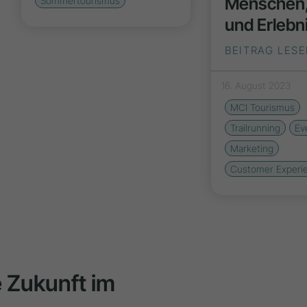
Menschen,
Sommertourismus
und Erlebn
BEITRAG LES
16. August 2023
MCI Tourismus
Trailrunning
Ev
Marketing
Customer Experi
ie Zukunft im