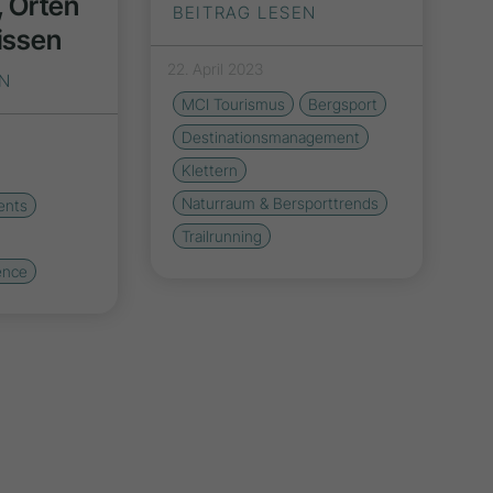
 Orten
BEITRAG LESEN
issen
22. April 2023
EN
MCI Tourismus
Bergsport
Destinationsmanagement
Klettern
Naturraum & Bersporttrends
ents
Trailrunning
ence