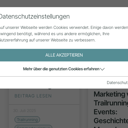
Datenschutzeinstellungen
Alle Beiträge
Statistik
Über uns
G
Auf unserer Webseite werden Cookies verwendet. Einige davon werde
zwingend benötigt, während es uns andere ermöglichen, Ihre
Nutzererfahrung auf unserer Webseite zu verbessern.
ALLE AKZEPTIEREN
:
Mehr über die genutzten Cookies erfahren
INSPIRATION
FORSC
)
Datenschut
Trailrunning
Vor-Event
Marketing
BEITRAG LESEN
Trailrunnin
Events:
30. Juli 2025
Geschicht
Trailrunning