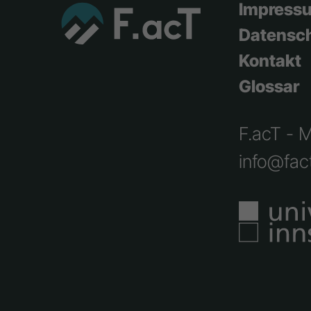
Impress
Datensc
Kontakt
Glossar
F.acT - 
info@fact