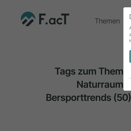
Themen
Tags zum Thema
Naturraum 
Bersporttrends
(50