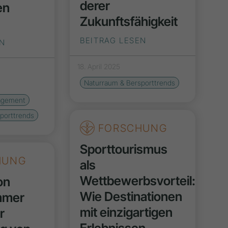
derer
en
Zukunftsfähigkeit
BEITRAG LESEN
EN
18. April 2025
Naturraum & Bersporttrends
agement
porttrends
FORSCHUNG
Sporttourismus
HUNG
als
Wettbewerbsvorteil:
on
Wie Destinationen
mmer
mit einzigartigen
r