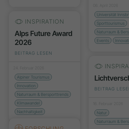
06. April 2026
Universität Innsb
INSPIRATION
Sporttourismus
Alps Future Award
Naturraum & Bers
2026
Events
Innovat
BEITRAG LESEN
INSPIR
24. Februar 2026
Lichtvers
Alpiner Tourismus
Innovation
BEITRAG LES
Naturraum & Bersporttrends
Klimawandel
16. Februar 2026
Nachhaltigkeit
Natur
Naturraum & Bers
FORSCHUNG