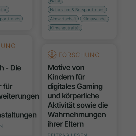
Natur
atur
Naturraum & Bersporttrends
porttrends
Almwirtschaft
Klimawandel
Klimaneutralität
HUNG
FORSCHUNG
Motive von
h - Die
Kindern für
digitales Gaming
 für
und körperliche
weiterungen
Aktivität sowie die
Wahrnehmungen
nstaltungen
ihrer Eltern
EN
BEITRAG LESEN