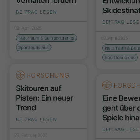
Verhalten fördern
Entwicklu
Skidestina
BEITRAG LESEN
BEITRAG LES
09. April 2025
Naturraum & Bersporttrends
09. April 2025
Sporttourismus
Naturraum & Bers
Sporttourismus
FORSCHUNG
FORSC
Skitouren auf
Pisten: Ein neuer
Eine Bewe
Trend
geht über 
Spiele hin
BEITRAG LESEN
BEITRAG LES
28. Februar 2025