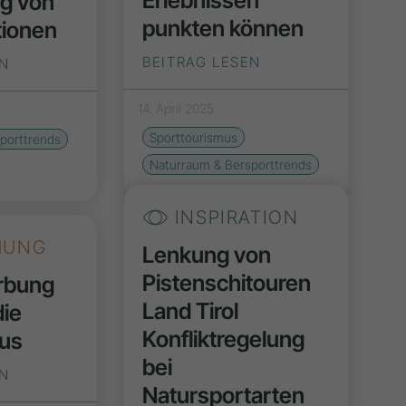
Erlebnissen
ng von
punkten können
tionen
BEITRAG LESEN
EN
14. April 2025
Sporttourismus
porttrends
Naturraum & Bersporttrends
INSPIRATION
HUNG
Lenkung von
Pistenschitouren
rbung
Land Tirol
die
Konfliktregelung
aus
bei
EN
Natursportarten