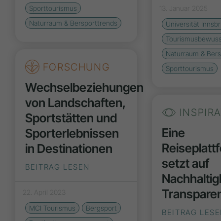
Sporttourismus
13. Januar 2025
Naturraum & Bersporttrends
Universität Innsb
Tourismusbewuss
Naturraum & Bers
FORSCHUNG
Sporttourismus
Wechselbeziehungen
von Landschaften,
INSPIR
Sportstätten und
Eine
Sporterlebnissen
Reiseplatt
in Destinationen
setzt auf
BEITRAG LESEN
Nachhaltig
Transpare
22. April 2023
MCI Tourismus
Bergsport
BEITRAG LES