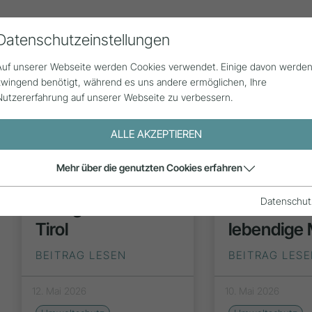
Datenschutzeinstellungen
Alle Beiträge
Statistik
Über uns
G
Auf unserer Webseite werden Cookies verwendet. Einige davon werde
zwingend benötigt, während es uns andere ermöglichen, Ihre
Nutzererfahrung auf unserer Webseite zu verbessern.
ALLE AKZEPTIEREN
:
Mehr über die genutzten Cookies erfahren
INSPIRATION
INSPIR
&
Datenschut
Fließgewässer in
Gemeinsam
Tirol
lebendige
)
BEITRAG LESEN
BEITRAG LES
12. Mai 2026
10. Mai 2026