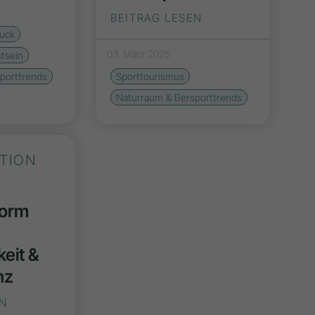
BEITRAG LESEN
ruck
03. März 2025
tsein
porttrends
Sporttourismus
Naturraum & Bersporttrends
ATION
form
keit &
nz
EN