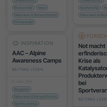
Umweltschutz
Umweltschutz
Biodiversität
Natur
Biodiversität
N
Naturraum & Bersporttrends
Naturraum & Bers
Klimawandel
FORSC
INSPIRATION
Not macht
AAC – Alpine
erfinderisc
Awareness Camps
Krise als
Katalysator
BEITRAG LESEN
Produkter
bei
25. März 2026
Sportvera
Bergsport
Naturraum & Bersporttrends
BEITRAG LES
Sporttourismus