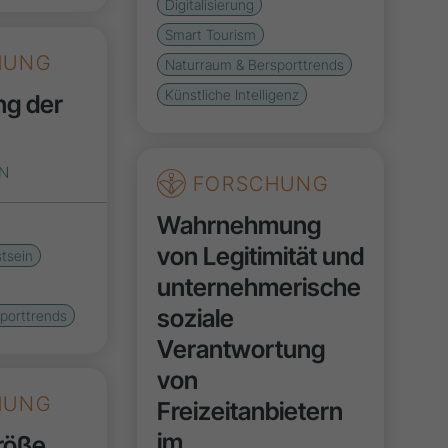
Digitalisierung
Smart Tourism
HUNG
Naturraum & Bersporttrends
Künstliche Intelligenz
ng der
EN
FORSCHUNG
Wahrnehmung
von Legitimität und
tsein
unternehmerische
soziale
porttrends
Verantwortung
von
HUNG
Freizeitanbietern
im
röße