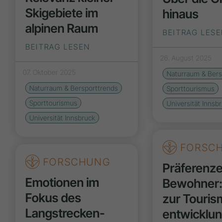
Skigebiete im
hinaus
alpinen Raum
BEITRAG LES
BEITRAG LESEN
26. August 2025
07. Oktober 2025
Naturraum & Bers
Naturraum & Bersporttrends
Sporttourismus
Sporttourismus
Universität Innsb
Universität Innsbruck
FORSC
FORSCHUNG
Präferenze
Emotionen im
Bewohner:
Fokus des
zur Touri
Langstrecken­
entwicklun