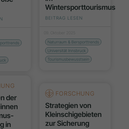
Wintersporttourismus
BEITRAG LESEN
EN
09. Oktober 2025
Naturraum & Bersporttrends
porttrends
Universität Innsbruck
Tourismusbewusstsein
ruck
HUNG
FORSCHUNG
n der
Strategien von
innen
Kleinschigebieten
smus­
zur Sicherung
g in