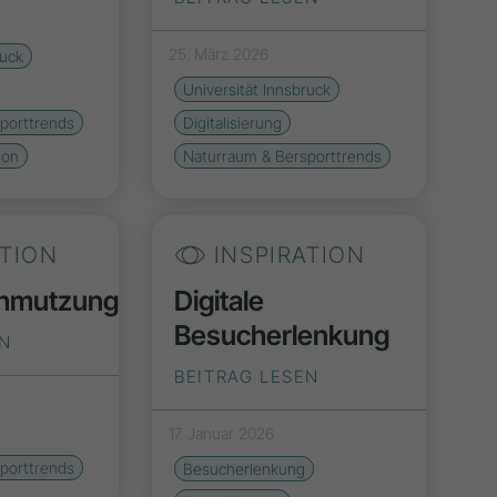
25. März 2026
ruck
Universität Innsbruck
porttrends
Digitalisierung
ion
Naturraum & Bersporttrends
ATION
INSPIRATION
chmutzung
Digitale
Besucherlenkung
EN
BEITRAG LESEN
17. Januar 2026
porttrends
Besucherlenkung