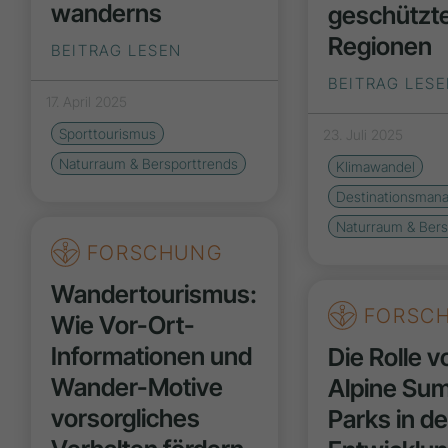
wanderns
geschützt
Regionen
BEITRAG LESEN
BEITRAG LES
17. April 2025
Sporttourismus
23. Juli 2025
Naturraum & Bersporttrends
Klimawandel
Destinationsman
Naturraum & Bers
FORSCHUNG
Wandertourismus:
FORSC
Wie Vor-Ort-
Informationen und
Die Rolle v
Wander-Motive
Alpine Su
vorsorgliches
Parks in de