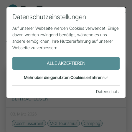
Datenschutzeinstellungen
Auf unserer Webseite werden Cookies verwendet. Einige
davon werden zwingend benötigt, während es uns
andere ermöglichen, Ihre Nutzererfahrung auf unserer
Tags zum Thema: Camping
(10)
Webseite zu verbessern.
ALLE AKZEPTIEREN
FORSCHUNG
Mehr über die genutzten Cookies erfahren
Die Chancen von Glamping
Datenschutz
BEITRAG LESEN
03. März 2026
Abschlussarbeit
MCI Tourismus
Camping