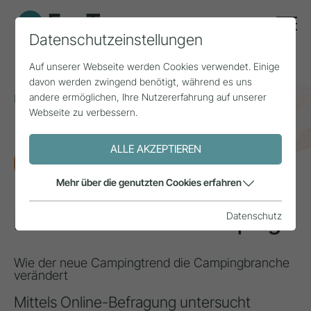
Datenschutzeinstellungen
Auf unserer Webseite werden Cookies verwendet. Einige
davon werden zwingend benötigt, während es uns
andere ermöglichen, Ihre Nutzererfahrung auf unserer
Home
Themen
Mobilität
Webseite zu verbessern.
Die Chancen von Glamping
ALLE AKZEPTIEREN
FORSCHUNG
Mehr über die genutzten Cookies erfahren
Die Chancen von Glamping
Datenschutz
Wie der neue Campingtrend die Campingbranche
verändert
Mittels Online-Befragung untersucht