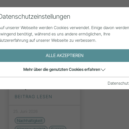
Datenschutzeinstellungen
Alle Beiträge
Statistik
Über uns
G
Auf unserer Webseite werden Cookies verwendet. Einige davon werde
zwingend benötigt, während es uns andere ermöglichen, Ihre
Nutzererfahrung auf unserer Webseite zu verbessern.
ALLE AKZEPTIEREN
a
Mehr über die genutzten Cookies erfahren
INSPIRATION
)
Datenschut
EmpCo-Richtlinie
BEITRAG LESEN
25. Juni 2026
Nachhaltigkeit