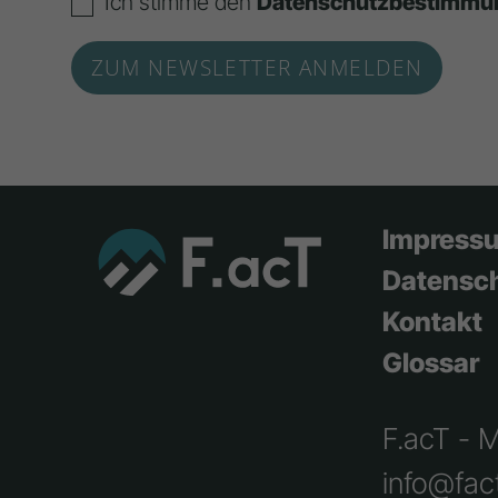
Ich stimme den
Datenschutzbestimmu
Impress
Datensc
Kontakt
Glossar
F.acT - 
info@fact