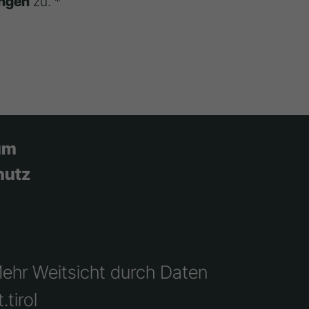
ngen
zu. *
um
hutz
Mehr Weitsicht durch Daten
.tirol