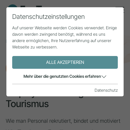
Datenschutzeinstellungen
Auf unserer Webseite werden Cookies verwendet. Einige
davon werden zwingend benötigt, während es uns
andere ermöglichen, Ihre Nutzererfahrung auf unserer
Home
Themen
Arbeitskräfte
Webseite zu verbessern.
Employer Branding im Tourismus
ALLE AKZEPTIEREN
FORSCHUNG
Mehr über die genutzten Cookies erfahren
Employer Branding im
Datenschutz
Tourismus
Wie man Personal rekrutiert, bindet und motiviert