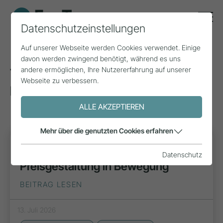
Datenschutzeinstellungen
Auf unserer Webseite werden Cookies verwendet. Einige
davon werden zwingend benötigt, während es uns
andere ermöglichen, Ihre Nutzererfahrung auf unserer
Tags zum Thema: Universität
Webseite zu verbessern.
Innsbruck
(123)
ALLE AKZEPTIEREN
Mehr über die genutzten Cookies erfahren
FORSCHUNG
Datenschutz
Preisgestaltung in Bewegung
BEITRAG LESEN
13. Juli 2026