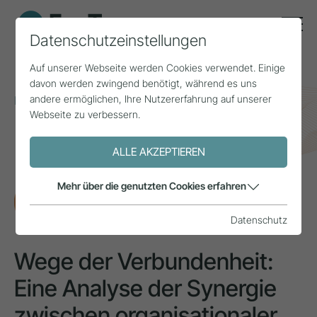
Datenschutzeinstellungen
Auf unserer Webseite werden Cookies verwendet. Einige
davon werden zwingend benötigt, während es uns
andere ermöglichen, Ihre Nutzererfahrung auf unserer
Home
Themen
Arbeitskräfte
Webseite zu verbessern.
Wege der Verbundenheit: Eine Analyse der Synergie
zwischen organisationaler und
ALLE AKZEPTIEREN
Destinationsverbundenheit
Mehr über die genutzten Cookies erfahren
FORSCHUNG
Datenschutz
Wege der Verbundenheit:
Eine Analyse der Synergie
zwischen organisationaler