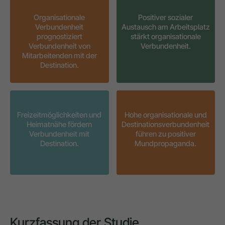
Organisationale
Positiver sozialer
Verbundenheit
Austausch am Arbeitsplatz
prognostiziert
stärkt organisationale
Verbundenheit von
Verbundenheit.
Mitarbeitenden mit der
Destination.
Freizeitmöglichkeiten und
Hohe organisationale und
Heimatnähe fördern
Destinationsverbundenheit
Verbundenheit mit
führen zu positiver
Destination.
Mundpropaganda.
Kurzfassung der Studie