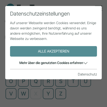
Datenschutzeinstellungen
Glossar
Auf unserer Webseite werden Cookies verwendet. Einige
davon werden zwingend benötigt, während es uns
andere ermöglichen, Ihre Nutzererfahrung auf unserer
Komplizierte Fachbegriffe, einfach erklärt
Webseite zu verbessern.
ALLE AKZEPTIEREN
A
B
C
D
E
F
G
Mehr über die genutzten Cookies erfahren
H
I
J
K
L
M
N
Datenschutz
O
P
Q
R
S
T
U
V
W
X
Y
Z