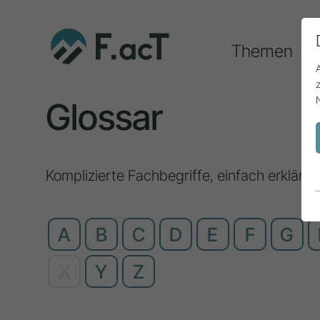
Themen
Glossar
Komplizierte Fachbegriffe, einfach erklärt
A
B
C
D
E
F
G
X
Y
Z