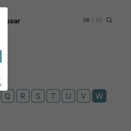
lossar
DE
EN
n
z
Q
R
S
T
U
V
W