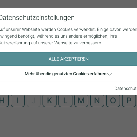
Datenschutzeinstellungen
Alle Beiträge
Statistik
Über uns
G
Auf unserer Webseite werden Cookies verwendet. Einige davon werde
zwingend benötigt, während es uns andere ermöglichen, Ihre
Nutzererfahrung auf unserer Webseite zu verbessern.
ALLE AKZEPTIEREN
Mehr über die genutzten Cookies erfahren
Datenschut
H
I
J
K
L
M
N
O
P