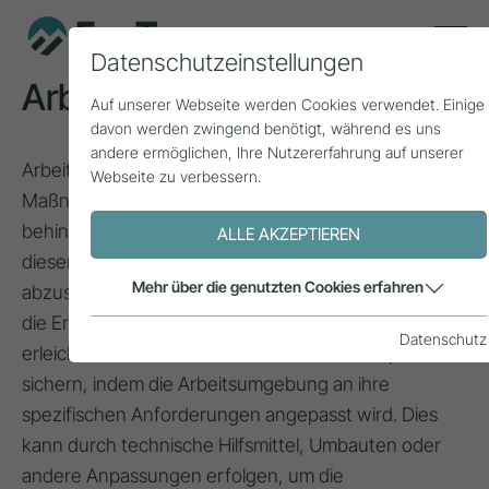
Datenschutzeinstellungen
Arbeitsplatzadaptierung
Auf unserer Webseite werden Cookies verwendet. Einige
davon werden zwingend benötigt, während es uns
andere ermöglichen, Ihre Nutzererfahrung auf unserer
Arbeitsplatzadaptierung bezieht sich auf
Webseite zu verbessern.
Maßnahmen, die einen Arbeitsplatz
behindertengerecht bzw. barrierefrei gestalten, um
ALLE AKZEPTIEREN
diesen speziell auf die Bedürfnisse des Betroffenen
Mehr über die genutzten Cookies erfahren
abzustimmen. Ziel ist es,
Menschen mit Behinderung
die Erlangung eines neuen Arbeitsplatzes zu
Datenschutz
erleichtern oder einen vorhandenen Arbeitsplatz zu
sichern, indem die Arbeitsumgebung an ihre
spezifischen Anforderungen angepasst wird. Dies
kann durch technische Hilfsmittel, Umbauten oder
andere Anpassungen erfolgen, um die