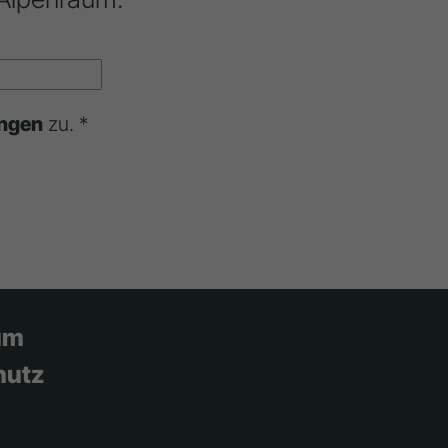
ngen
zu. *
um
hutz