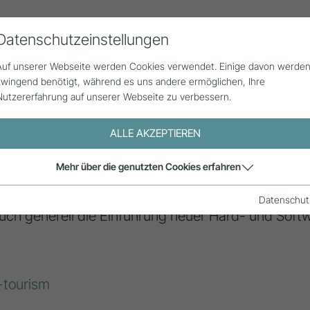
Datenschutzeinstellungen
Alle Beiträge
Statistik
Über uns
G
Auf unserer Webseite werden Cookies verwendet. Einige davon werde
zwingend benötigt, während es uns andere ermöglichen, Ihre
Nutzererfahrung auf unserer Webseite zu verbessern.
ALLE AKZEPTIEREN
Mehr über die genutzten Cookies erfahren
n Informations- und Kommunikationstechnologien,
mit sind insbesondere alle mit dem Internet verk
Datenschut
uch generell die Einführung neuer Hard- und Soft
-tourism