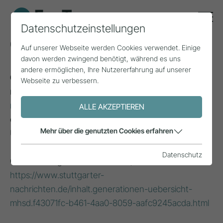
Datenschutzeinstellungen
Generation Z
Auf unserer Webseite werden Cookies verwendet. Einige
davon werden zwingend benötigt, während es uns
andere ermöglichen, Ihre Nutzererfahrung auf unserer
Generation Z (1995 - 2009)
: Aufgewachsen mit
Webseite zu verbessern.
moderner Technologie, häufig als die ersten
digital
natives
bezeichnet; vielfältig, global vernetzt und
ALLE AKZEPTIEREN
engagiert für soziale Gerechtigkeit und
Mehr über die genutzten Cookies erfahren
Umweltfragen.
Datenschutz
Quelle: Stuttgarter Nachrichten, 2023
https://www.stuttgarter-
nachrichten.de/inhalt.generationen-uebersicht-
mhsd.f43071fc-b461-4aa0-8059-aafc9245acda.html