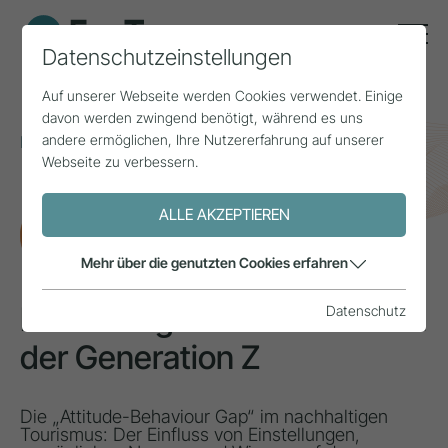
Datenschutzeinstellungen
Auf unserer Webseite werden Cookies verwendet. Einige
davon werden zwingend benötigt, während es uns
andere ermöglichen, Ihre Nutzererfahrung auf unserer
Home
Themen
Mobilität
Webseite zu verbessern.
Nachhaltiges Reiseverhalten der Generation Z
ALLE AKZEPTIEREN
FORSCHUNG
Mehr über die genutzten Cookies erfahren
Nachhaltiges Reiseverhalten
Datenschutz
der Generation Z
Die „Attitude-Behaviour Gap“ im nachhaltigen
Tourismus: Der Einfluss von Einstellungen,