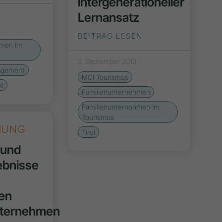
intergenerationeller
Lernansatz
BEITRAG LESEN
hmen im
13. September 2019
agement
MCI Tourismus
t
Familienunternehmen
Familienunternehmen im
Tourismus
HUNG
Tirol
 und
ebnisse
hen
nternehmen