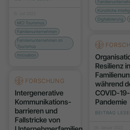
Familienunterne
Künstliche Intelli
15. Juli 2022
Digitalisierung
MCI Tourismus
Familienunternehmen
Familienunternehmen im
FORSC
Tourismus
Organisati
Innovation
Resilienz i
Familienu
FORSCHUNG
während d
Intergenerative
COVID-19
Kommunikations­
Pandemie
barrieren und
BEITRAG LES
Fallstricke von
Unternehmerfamilien
26. Januar 2022