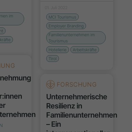
01. Juli 2022
hmen im
MCI Tourismus
Employer Branding
nt
Familienunternehmen im
kräfte
Tourismus
Hotellerie
Arbeitskräfte
Tirol
HUNG
rnehmung
FORSCHUNG
r:innen
Unternehmerische
er
Resilienz in
nternehmen
Familienunternehmen
– Ein
EN