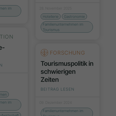
hmen im
28. November 2025
Hotellerie
Gastronomie
Familienunternehmen im
Tourismus
ATION
e-
FORSCHUNG
Tourismuspolitik in
EN
schwierigen
Zeiten
BEITRAG LESEN
hmen
hmen im
09. Dezember 2024
Familienunternehmen im
ufwirtschaft