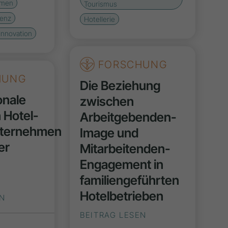
hmen
Tourismus
genz
Hotellerie
Innovation
FORSCHUNG
HUNG
Die Beziehung
onale
zwischen
n Hotel-
Arbeitgebenden-
nternehmen
Image und
er
Mitarbeitenden-
-
Engagement in
familiengeführten
Hotelbetrieben
EN
BEITRAG LESEN