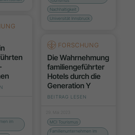
Tourismus
Nachhaltigkeit
Universität Innsbruck
HUNG
FORSCHUNG
in
führten
Die Wahrnehmung
­
familiengeführter
men
Hotels durch die
Generation Y
EN
BEITRAG LESEN
29. Mai 2023
hmen im
MCI Tourismus
Familienunternehmen im