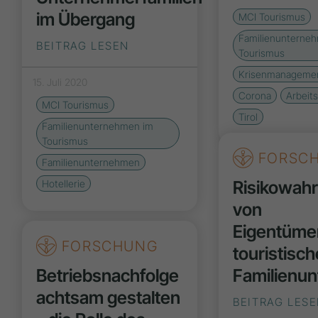
im Übergang
MCI Tourismus
Familienunterne
BEITRAG LESEN
Tourismus
Krisenmanageme
15. Juli 2020
Corona
Arbeits
MCI Tourismus
Tirol
Familienunternehmen im
Tourismus
FORSC
Familienunternehmen
Risikowah
Hotellerie
von
Eigentüme
FORSCHUNG
touristisch
Betriebsnachfolge
Familienu
achtsam gestalten
BEITRAG LES