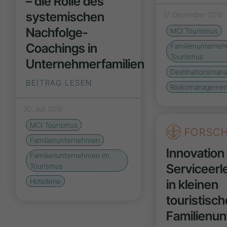
– die Rolle des
systemischen
17. Dezember 2019
Nachfolge-
MCI Tourismus
Coachings in
Familienunterne
Tourismus
Unternehmerfamilien
Destinationsman
BEITRAG LESEN
Risikomanagemen
30. Juli 2018
MCI Tourismus
FORSC
Familienunternehmen
Innovation
Familienunternehmen im
Serviceerl
Tourismus
in kleinen
Hotellerie
touristisc
Familienu