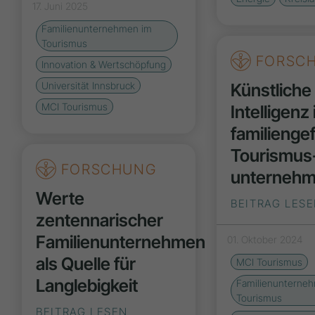
17. Juni 2025
Familienunternehmen im
Tourismus
FORSC
Innovation & Wertschöpfung
Künstliche
Universität Innsbruck
MCI Tourismus
Intelligenz 
familienge
Tourismus
FORSCHUNG
unterneh
Werte
BEITRAG LES
zentennarischer
Familienunternehmen
01. Oktober 2024
als Quelle für
MCI Tourismus
Langlebigkeit
Familienunterne
Tourismus
BEITRAG LESEN