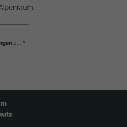
Alpenraum.
ngen
zu. *
um
hutz