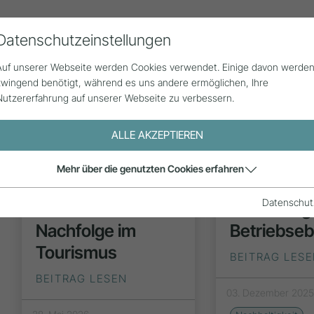
Datenschutzeinstellungen
Alle Beiträge
Statistik
Über uns
G
Auf unserer Webseite werden Cookies verwendet. Einige davon werde
zwingend benötigt, während es uns andere ermöglichen, Ihre
Nutzererfahrung auf unserer Webseite zu verbessern.
ALLE AKZEPTIEREN
:
Mehr über die genutzten Cookies erfahren
INSPIRATION
INSPIR
m
Datenschut
F.acT Talks:
Nachhaltigk
Nachfolge im
Betriebse
)
Tourismus
BEITRAG LES
BEITRAG LESEN
03. Dezember 202