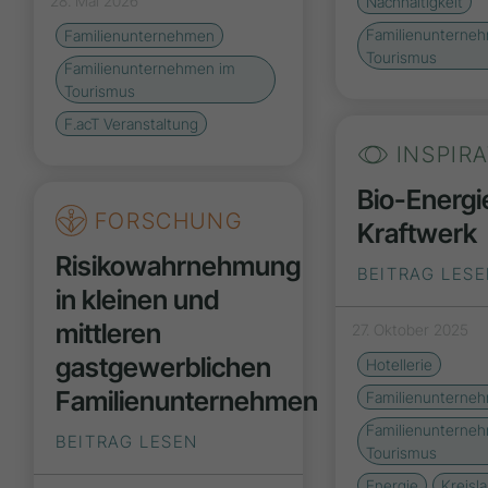
28. Mai 2026
Nachhaltigkeit
Familienunterne
Familienunternehmen
Tourismus
Familienunternehmen im
Tourismus
F.acT Veranstaltung
INSPIR
Bio-Energi
FORSCHUNG
Kraftwerk
Risikowahrnehmung
BEITRAG LES
in kleinen und
mittleren
27. Oktober 2025
gastgewerblichen
Hotellerie
Familienunternehmen
Familienunterne
Familienunterne
BEITRAG LESEN
Tourismus
Energie
Kreisla