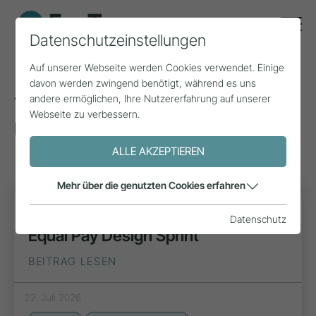
Datenschutzeinstellungen
Auf unserer Webseite werden Cookies verwendet. Einige
davon werden zwingend benötigt, während es uns
andere ermöglichen, Ihre Nutzererfahrung auf unserer
Tags zum Thema: Inklusion &
Webseite zu verbessern.
Diversität
(30)
ALLE AKZEPTIEREN
Mehr über die genutzten Cookies erfahren
PROJEKT
Datenschutz
Equal Pay Design Sprint
BEITRAG LESEN
22. Juli 2026