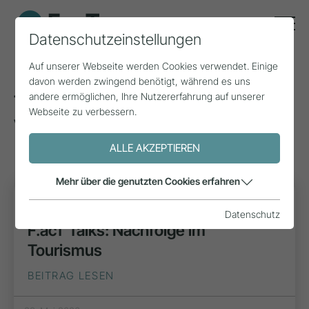
Datenschutzeinstellungen
Auf unserer Webseite werden Cookies verwendet. Einige
davon werden zwingend benötigt, während es uns
andere ermöglichen, Ihre Nutzererfahrung auf unserer
Tags zum Thema: F.acT
Webseite zu verbessern.
Veranstaltung
(4)
ALLE AKZEPTIEREN
Mehr über die genutzten Cookies erfahren
INSPIRATION
Datenschutz
F.acT Talks: Nachfolge im
Tourismus
BEITRAG LESEN