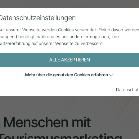
Datenschutzeinstellungen
Alle Beiträge
Statistik
Über uns
G
Auf unserer Webseite werden Cookies verwendet. Einige davon werde
zwingend benötigt, während es uns andere ermöglichen, Ihre
Nutzererfahrung auf unserer Webseite zu verbessern.
ALLE AKZEPTIEREN
tellung von Menschen mit Behinderungen im Tourismusmarketi
Mehr über die genutzten Cookies erfahren
Datenschut
n Menschen mit
Tourismusmarketing