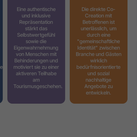
Eine authentische
Die direkte Co-
und inklusive
Creation mit
Repräsentation
Betroffenen ist
stärkt das
unerlässlich, um
Selbstwertgefühl
durch eine
sowie die
"gemeinschaftliche
Eigenwahrnehmung
Identität" zwischen
von Menschen mit
Branche und Gästen
Behinderungen und
wirklich
nen
motiviert sie zu einer
bedürfnisorientierte
aktiveren Teilhabe
und sozial
am
nachhaltige
Tourismusgeschehen.
Angebote zu
entwickeln.