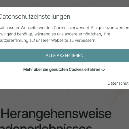
Datenschutzeinstellungen
Alle Beiträge
Statistik
Über uns
G
Auf unserer Webseite werden Cookies verwendet. Einige davon werde
zwingend benötigt, während es uns andere ermöglichen, Ihre
Nutzererfahrung auf unserer Webseite zu verbessern.
ALLE AKZEPTIEREN
ine gestalterische Herangehensweise zur Analyse des Kunden
Mehr über die genutzten Cookies erfahren
Datenschut
he Herangehensweise
ndenerlebnisses