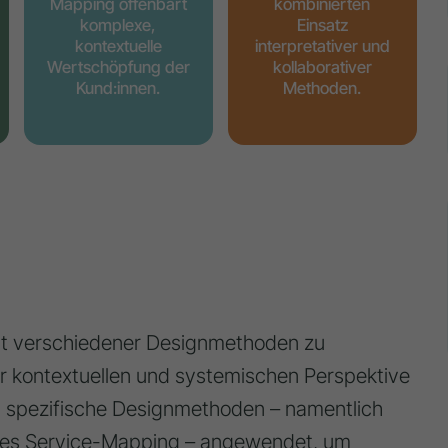
Mapping offenbart
kombinierten
komplexe,
Einsatz
kontextuelle
interpretativer und
Wertschöpfung der
kollaborativer
Kund:innen.
Methoden.
keit verschiedener Designmethoden zu
r kontextuellen und systemischen Perspektive
 spezifische Designmethoden – namentlich
ves Service-Mapping – angewendet, um