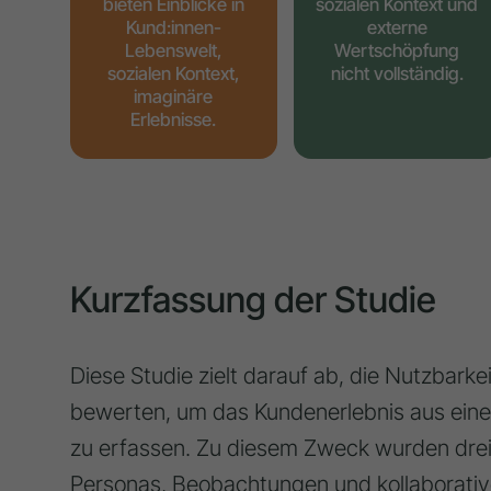
bieten Einblicke in
sozialen Kontext und
Kund:innen-
externe
Lebenswelt,
Wertschöpfung
sozialen Kontext,
nicht vollständig.
imaginäre
Erlebnisse.
Kurzfassung der Studie
Diese Studie zielt darauf ab, die Nutzbar
bewerten, um das Kundenerlebnis aus eine
zu erfassen. Zu diesem Zweck wurden drei
Personas, Beobachtungen und kollaborati