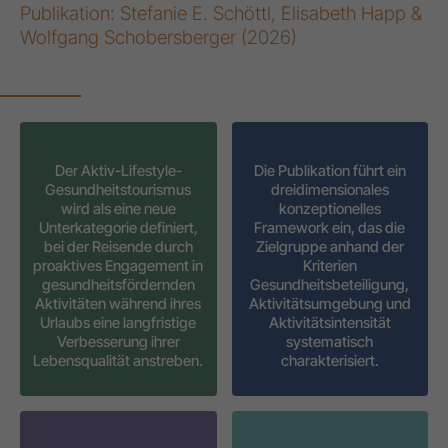
Publikation: Stefanie E. Schöttl, Elisabeth Happ &
Wolfgang Schobersberger (2026)
Der Aktiv-Lifestyle-
Die Publikation führt ein
Gesundheitstourismus
dreidimensionales
wird als eine neue
konzeptionelles
Unterkategorie definiert,
Framework ein, das die
bei der Reisende durch
Zielgruppe anhand der
proaktives Engagement in
Kriterien
gesundheitsfördernden
Gesundheitsbeteiligung,
Aktivitäten während ihres
Aktivitätsumgebung und
Urlaubs eine langfristige
Aktivitätsintensität
Verbesserung ihrer
systematisch
Lebensqualität anstreben.
charakterisiert.