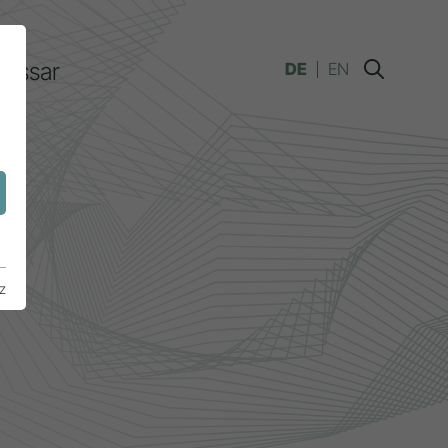
lossar
DE
EN
n
z