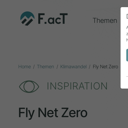
Themen
Home
Themen
Klimawandel
Fly Net Zero
INSPIRATION
Fly Net Zero