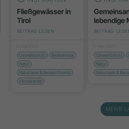
Fließgewässer in
Gemeinsam
Tirol
lebendige
BEITRAG LESEN
BEITRAG LESE
12. Mai 2026
10. Mai 2026
Umweltschutz
Biodiversität
Umweltschutz
Natur
Natur
Naturraum & Bersporttrends
Naturraum & Bers
Klimawandel
MEHR L