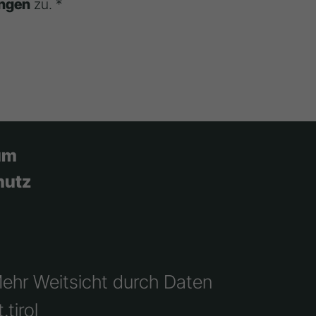
ngen
zu. *
um
hutz
Mehr Weitsicht durch Daten
.tirol