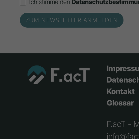
Ich stimme den
Datenschutzbestimmu
Impress
Datensc
Kontakt
Glossar
F.acT - 
info@fact