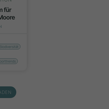
 für
 Moore
N
Biodiversität
porttrends
ADEN