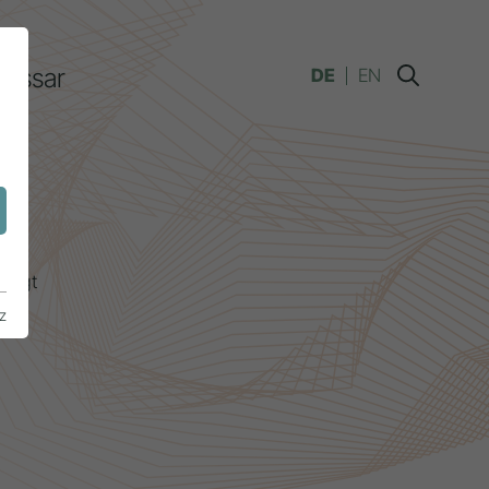
lossar
DE
EN
n
prägt
z