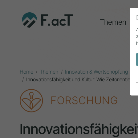
Themen
Home
Themen
Innovation & Wertschöpfung
Innovationsfähigkeit und Kultur: Wie Zeitorienti
FORSCHUNG
Innovationsfähigkei