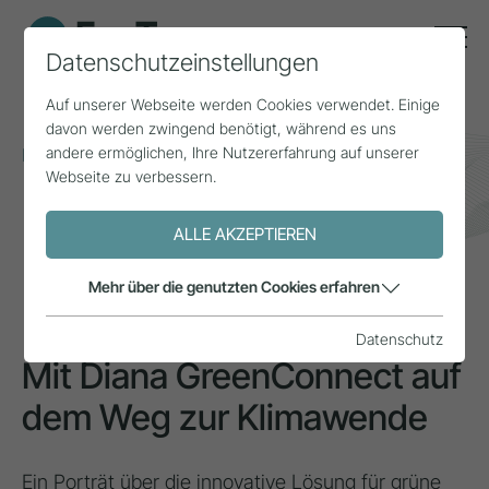
Datenschutzeinstellungen
Auf unserer Webseite werden Cookies verwendet. Einige
davon werden zwingend benötigt, während es uns
andere ermöglichen, Ihre Nutzererfahrung auf unserer
Home
Themen
Mobilität
Webseite zu verbessern.
Mit Diana GreenConnect auf dem Weg zur
Klimawende
ALLE AKZEPTIEREN
INSPIRATION
Mehr über die genutzten Cookies erfahren
Datenschutz
Mit Diana GreenConnect auf
dem Weg zur Klimawende
Ein Porträt über die innovative Lösung für grüne