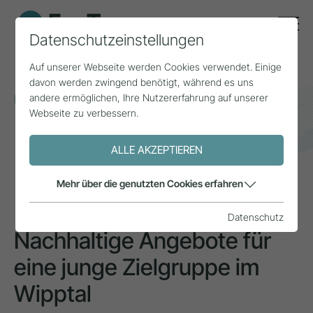
Datenschutzeinstellungen
Auf unserer Webseite werden Cookies verwendet. Einige
davon werden zwingend benötigt, während es uns
andere ermöglichen, Ihre Nutzererfahrung auf unserer
Home
Themen
Nachhaltigkeit
Webseite zu verbessern.
Nachhaltige Angebote für eine junge Zielgruppe im
Wipptal
ALLE AKZEPTIEREN
PROJEKT
Mehr über die genutzten Cookies erfahren
Datenschutz
Nachhaltige Angebote für
eine junge Zielgruppe im
Wipptal