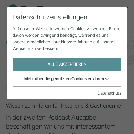
Datenschutzeinstellungen
Auf unserer Webseite werden Cookies verwendet. Einige
davon werden zwingend benötigt, während es uns
andere ermöglichen, Ihre Nutzererfahrung auf unserer
Home
Themen
Smart Tourism
Podcasts - Teil 2
Webseite zu verbessern.
INSPIRATION
ALLE AKZEPTIEREN
Mehr über die genutzten Cookies erfahren
Podcasts - Teil 2
Datenschutz
Wissen zum Hören für Hotellerie & Gastronomie
In der zweiten Podcast Ausgabe
beschäftigen wir uns mit interessantem