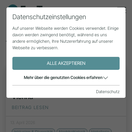
Datenschutzeinstellungen
Auf unserer Webseite werden Cookies verwendet. Einige
davon werden zwingend benötigt, während es uns
andere ermöglichen, Ihre Nutzererfahrung auf unserer
Tags zum Thema: Hotellerie
(55)
Webseite zu verbessern.
ALLE AKZEPTIEREN
INSPIRATION
Mehr über die genutzten Cookies erfahren
Inklusion im Hotel The Harmonie
Datenschutz
Vienna
BEITRAG LESEN
13. April 2026
Inklusion & Diversität
Nachhaltigkeit
Hotellerie