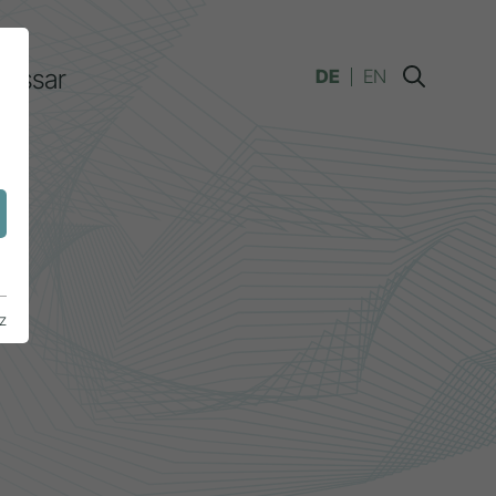
lossar
DE
EN
n
z