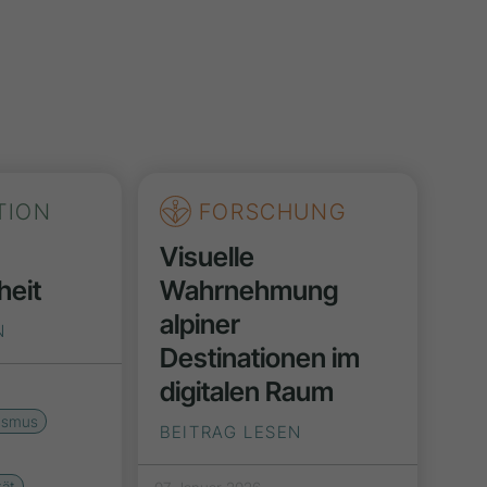
TION
FORSCHUNG
Visuelle
heit
Wahrnehmung
alpiner
N
Destinationen im
digitalen Raum
rismus
BEITRAG LESEN
tät