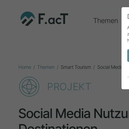
Themen
Home
Themen
Smart Tourism
Social Media Nu
PROJEKT
Social Media Nutzun
Destinationen