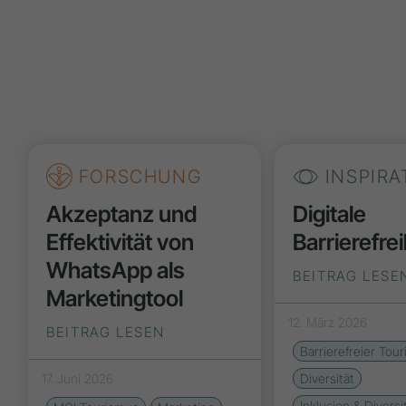
FORSCHUNG
INSPIRA
Akzeptanz und
Digitale
Effektivität von
Barrierefrei
WhatsApp als
BEITRAG LESE
Marketingtool
12. März 2026
BEITRAG LESEN
Barrierefreier Tou
17. Juni 2026
Diversität
Inklusion & Diversi