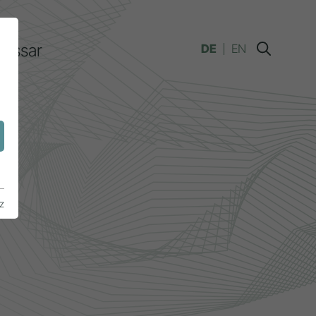
lossar
DE
EN
n
z