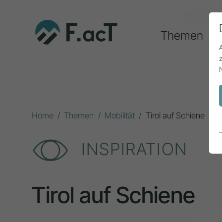
Themen
Home
Themen
Mobilität
Tirol auf Schiene
INSPIRATION
Tirol auf Schiene