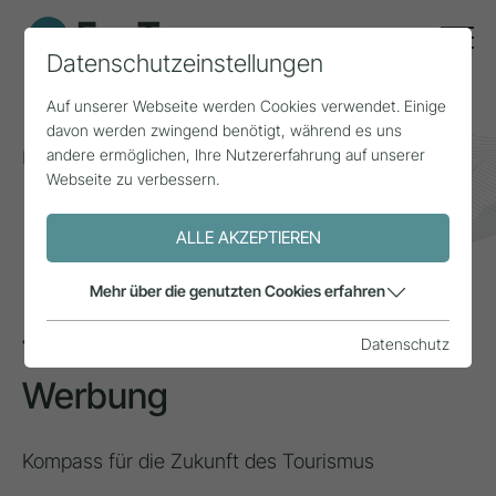
Datenschutzeinstellungen
Auf unserer Webseite werden Cookies verwendet. Einige
davon werden zwingend benötigt, während es uns
andere ermöglichen, Ihre Nutzererfahrung auf unserer
Home
Themen
Innovation & Wertschöpfung
Webseite zu verbessern.
Trendradar der Tirol Werbung
ALLE AKZEPTIEREN
INSPIRATION
Mehr über die genutzten Cookies erfahren
Trendradar der Tirol
Datenschutz
Werbung
Kompass für die Zukunft des Tourismus